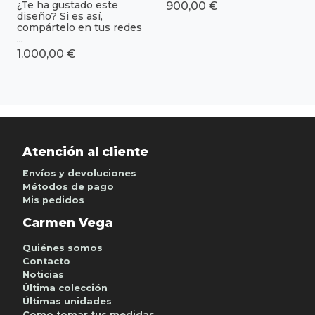
¿Te ha gustado este
900,00 €
diseño? Si es así,
compártelo en tus redes
...
1.000,00 €
Atención al cliente
Envíos y devoluciones
Métodos de pago
Mis pedidos
Carmen Vega
Quiénes somos
Contacto
Noticias
Última colección
Últimas unidades
Como tomar tus medidas