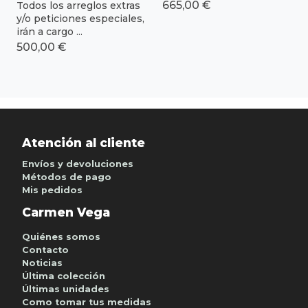
665,00 €
Todos los arreglos extras
y/o peticiones especiales,
irán a cargo ...
500,00 €
Atención al cliente
Envíos y devoluciones
Métodos de pago
Mis pedidos
Carmen Vega
Quiénes somos
Contacto
Noticias
Última colección
Últimas unidades
Como tomar tus medidas