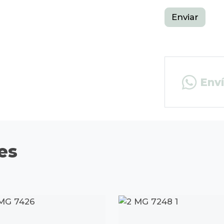
Enviar
Env
es