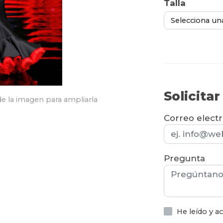
Talla
Selecciona un
Solicita
e la imagen para ampliarla
Correo elect
Pregunta
He leído y 