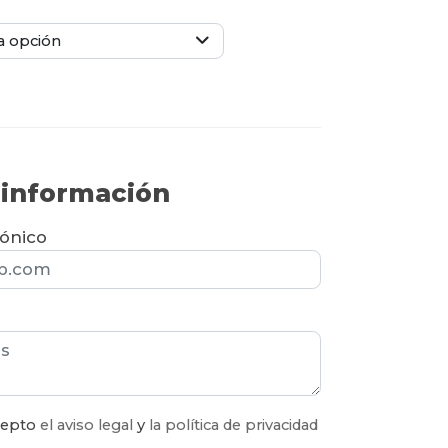
a opción
r información
rónico
acepto
el aviso legal
y
la política de privacidad