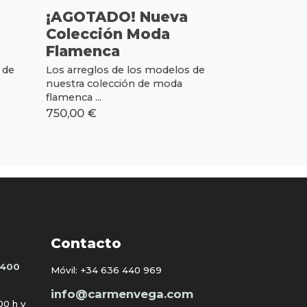
¡AGOTADO! Nueva
Colección Moda
Flamenca
 de
Los arreglos de los modelos de
nuestra colección de moda
flamenca ...
750,00 €
Contacto
1400
Móvil:
+34 636 440 969
info@carmenvega.com
:00 h y