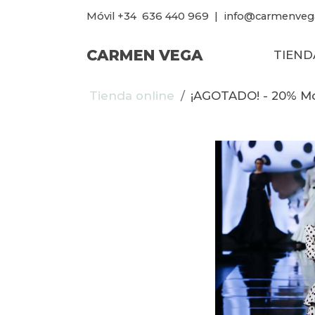
Móvil +34
636 440 969
|
info@carmenveg
CARMEN VEGA
TIEND
Tienda online
¡AGOTADO! - 20% M