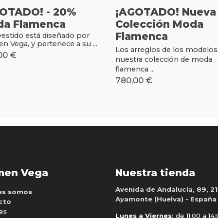
OTADO! - 20%
¡AGOTADO! Nueva
a Flamenca
Colección Moda
Flamenca
vestido está diseñado por
n Vega, y pertenece a su ...
Los arreglos de los modelos
00 €
nuestra colección de moda
flamenca ...
780,00 €
men Vega
Nuestra tienda
Avenida de Andalucía, 89, 2
es somos
Ayamonte (Huelva) - España
cto
as
Lunes a Viernes:
de 11:00 a 14